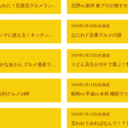
ライバルが選ぶ！アレはやられた！百貨店グルメランキング
北摂vs.泉州 食プロが推す
2026年3月18日(水)放送
無印良品＆ニトリ＆Seria ホンマに使える！キッチングッズ決定戦
なにわド定番グルメの謎
2026年2月25日(水)放送
関西人なら絶対1回は行っとかなあかん グルメ遺産ランキング
2026年2月11日(水)放送
列グルメ24時
昭和vs.平成vs.令和 梅
2026年1月21日(水)放送
言われてみればなんで！？