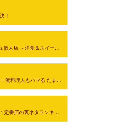
対決！
ここが悔しい！チェーン店vs.個人店 ～洋食＆スイーツ～
無印vs.カルディvs.成城石井 一流料理人もハマる たまらん！グルメベスト5
関西のおばちゃんが言いたい 定番店の裏ネタランキング