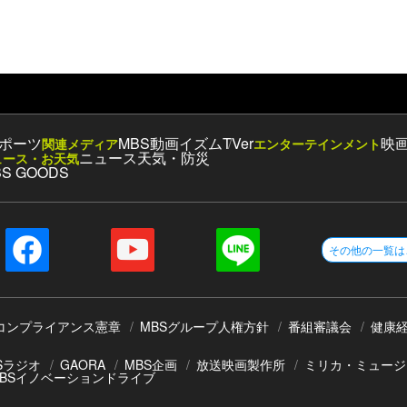
ポーツ
MBS動画イズム
TVer
映
関連メディア
エンターテインメント
ニュース
天気・防災
ュース・お天気
S GOODS
その他の一覧は
コンプライアンス憲章
MBSグループ人権方針
番組審議会
健康
Sラジオ
GAORA
MBS企画
放送映画製作所
ミリカ・ミュージ
BSイノベーションドライブ