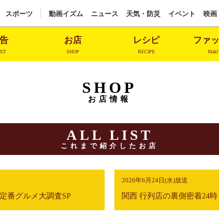
スポーツ
動画イズム
ニュース
天気・防災
イベント
映画
告
お店
レシピ
ファ
XT
SHOP
RECIPE
Maki'
SHOP
お店情報
ALL LIST
これまで紹介したお店
2026年6月24日(水)放送
別ど定番グルメ大調査SP
関西 行列店の裏側密着24時