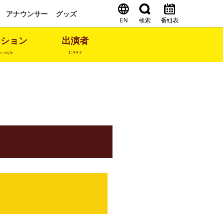
アナウンサー
グッズ
EN
検索
番組表
ッション
出演者
s style
CAST