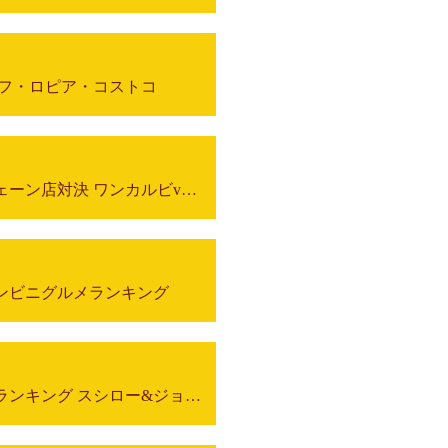
イフ・ロピア・コストコ
ココが悔しい！人気焼肉チェーン店対決 ワンカルビvs.牛角
ンビニグルメランキング
絶対に食べるべきメニューランキング スシロー&ジョリーパスタ