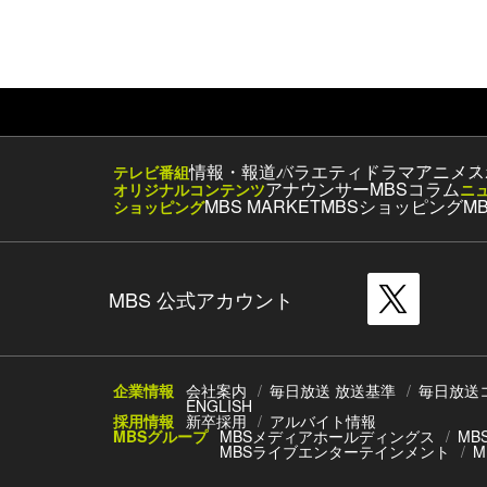
情報・報道
バラエティ
ドラマ
アニメ
ス
テレビ番組
アナウンサー
MBSコラム
オリジナルコンテンツ
ニ
MBS MARKET
MBSショッピング
MB
ショッピング
MBS 公式アカウント
企業情報
会社案内
毎日放送 放送基準
毎日放送
ENGLISH
採用情報
新卒採用
アルバイト情報
MBSグループ
MBSメディアホールディングス
MB
MBSライブエンターテインメント
M