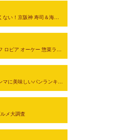
食のプロがホンマは教えたくない！京阪神 寿司＆海鮮ランチ
あした行きたくなる！ライフ ロピア オーケー 惣菜ランキングBEST5
同業店主が選ぶ！京阪神ホンマに美味しいパンランキング
差グルメ大調査