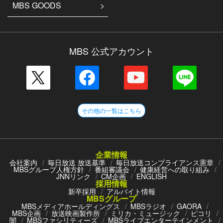
MBS GOODS
MBS 公式アカウント
その他の一覧はこちら
企業情報
会社案内
毎日放送 放送基準
毎日放送コンプライアンス憲章
MBSグループ人権方針
番組審議会
健康経営への取り組み
JNNリンク
CM企画
ENGLISH
採用情報
新卒採用
アルバイト情報
MBSグループ
MBSメディアホールディングス
MBSラジオ
GAORA
MBS企画
放送映画製作所
ミリカ・ミュージック
ピコリ
闇
MBSファシリティーズ
MBSライブエンターテインメント