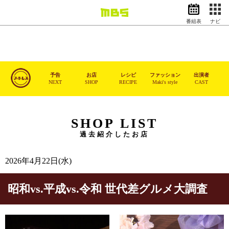
番組表
ナビ
情報・報道
バラエティ
ドラマ
アニメ
予告
お店
レシピ
ファッション
出演者
NEXT
SHOP
RECIPE
Maki's style
CAST
スポーツ
動画イズム
ニュース
SHOP LIST
過去紹介したお店
天気・防災
イベント
映画
アナウンサー
2026年4月22日(水)
グッズ
昭和vs.平成vs.令和 世代差グルメ大調査