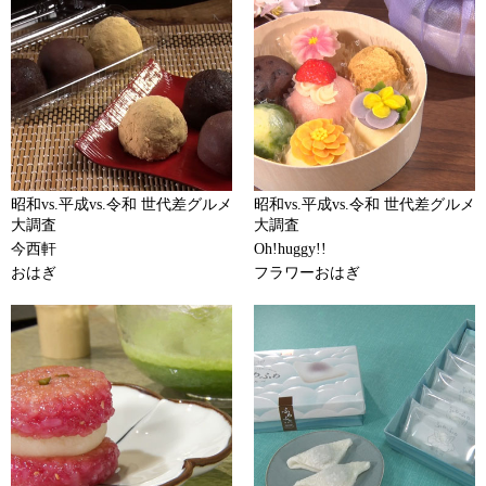
昭和vs.平成vs.令和 世代差グルメ
昭和vs.平成vs.令和 世代差グルメ
大調査
大調査
今西軒
Oh!huggy!!
おはぎ
フラワーおはぎ