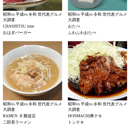
昭和vs.平成vs.令和 世代差グルメ
昭和vs.平成vs.令和 世代差グルメ
大調査
大調査
CHASHITSU time
おたべ
おはぎバーガー
ふわふわおたべ
昭和vs.平成vs.令和 世代差グルメ
昭和vs.平成vs.令和 世代差グルメ
大調査
大調査
RAMEN .R 難波店
HONMACHI豚テキ
二郎系ラーメン
トンテキ