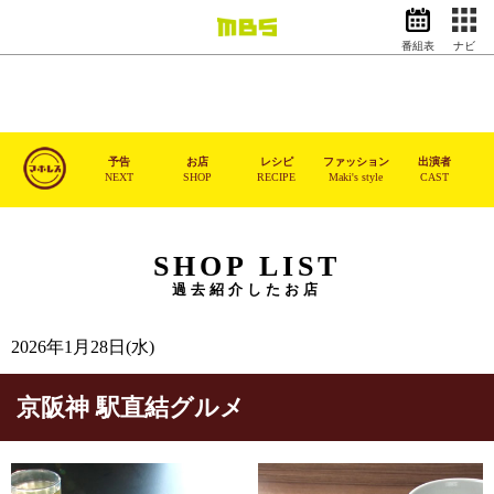
番組表
ナビ
情報・報道
バラエティ
ドラマ
アニメ
予告
お店
レシピ
ファッション
出演者
NEXT
SHOP
RECIPE
Maki's style
CAST
スポーツ
動画イズム
ニュース
SHOP LIST
過去紹介したお店
天気・防災
イベント
映画
アナウンサー
2026年1月28日(水)
グッズ
京阪神 駅直結グルメ