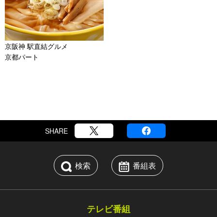
京阪神 駅直結グルメ
京都パート
SHARE
検索
番組表
テレビ番組