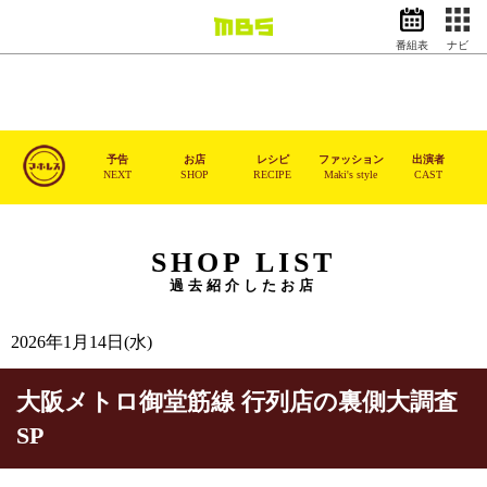
番組表
ナビ
情報・報道
バラエティ
ドラマ
アニメ
予告
お店
レシピ
ファッション
出演者
NEXT
SHOP
RECIPE
Maki's style
CAST
スポーツ
動画イズム
ニュース
SHOP LIST
過去紹介したお店
天気・防災
イベント
映画
アナウンサー
2026年1月14日(水)
グッズ
大阪メトロ御堂筋線 行列店の裏側大調査
SP