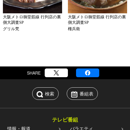
大阪メトロ御堂筋線 行列店の裏
大阪メトロ御堂筋線 行列店の裏
側大調査SP
側大調査SP
グリル梵
権兵衛
SHARE
検索
番組表
テレビ番組
情報・報道
バラエティ