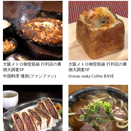
大阪メトロ御堂筋線 行列店の裏
大阪メトロ御堂筋線 行列店の裏
側大調査SP
側大調査SP
中国料理 璠房(ファンファン)
fiveran osaka Coffee BASE