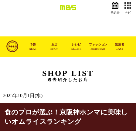
番組表
ナビ
情報・報道
バラエティ
ドラマ
アニメ
予告
お店
レシピ
ファッション
出演者
NEXT
SHOP
RECIPE
Maki's style
CAST
スポーツ
動画イズム
ニュース
SHOP LIST
過去紹介したお店
天気・防災
イベント
映画
アナウンサー
2025年10月1日(水)
グッズ
食のプロが選ぶ！京阪神ホンマに美味し
いオムライスランキング