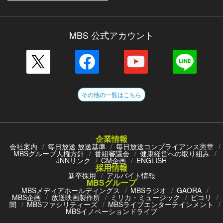
MBS 公式アカウント
その他の一覧はこちら
企業情報
会社案内
毎日放送 放送基準
毎日放送コンプライアンス憲章
MBSグループ人権方針
番組審議会
健康経営への取り組み
JNNリンク
CM企画
ENGLISH
採用情報
新卒採用
アルバイト情報
MBSグループ
MBSメディアホールディングス
MBSラジオ
GAORA
MBS企画
放送映画製作所
ミリカ・ミュージック
ピコリ
闇
MBSファシリティーズ
MBSライブエンターテインメント
MBSイノベーションドライブ