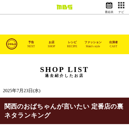
番組表
ナビ
情報・報道
バラエティ
ドラマ
アニメ
予告
お店
レシピ
ファッション
出演者
NEXT
SHOP
RECIPE
Maki's style
CAST
スポーツ
動画イズム
ニュース
SHOP LIST
過去紹介したお店
天気・防災
イベント
映画
アナウンサー
2025年7月23日(水)
グッズ
関西のおばちゃんが言いたい 定番店の裏
ネタランキング