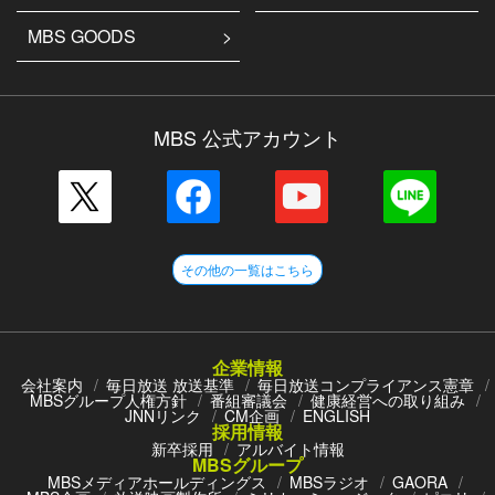
MBS GOODS
MBS 公式アカウント
その他の一覧はこちら
企業情報
会社案内
毎日放送 放送基準
毎日放送コンプライアンス憲章
MBSグループ人権方針
番組審議会
健康経営への取り組み
JNNリンク
CM企画
ENGLISH
採用情報
新卒採用
アルバイト情報
MBSグループ
MBSメディアホールディングス
MBSラジオ
GAORA