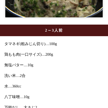
2～3人前
タマネギ(粗みじん切り)…100g
鶏もも肉(一口サイズ)…200g
無塩バター…10g
洗い米…2合
水…360cc
八丁味噌…10g
万能だし…大さじ2