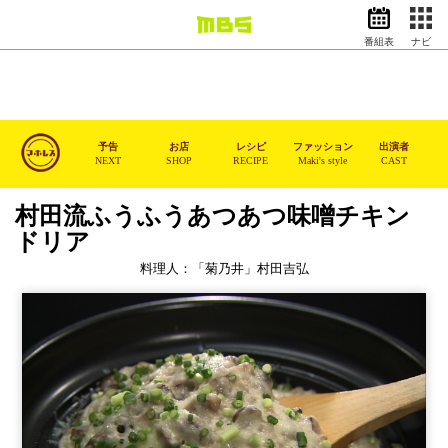
番組表
ナビ
情報・報道
バラエティ
ドラマ
アニメ
予告
お店
レシピ
ファッション
出演者
NEXT
SHOP
RECIPE
Maki's style
CAST
スポーツ
村田流ふうふうあつあつ味噌チキン
動画イズム
ニュース
ドリア
天気・防災
イベント
料理人：「菊乃井」村田吉弘
映画
アナウンサー
グッズ