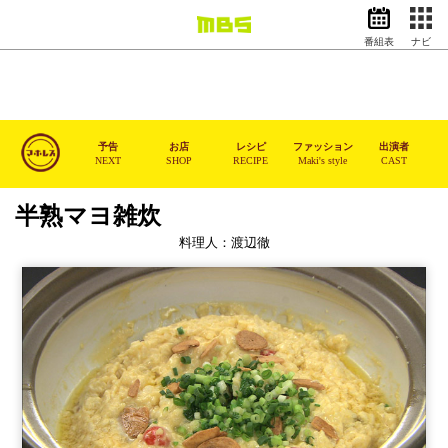
番組表
ナビ
情報・報道
バラエティ
ドラマ
アニメ
予告
お店
レシピ
ファッション
出演者
NEXT
SHOP
RECIPE
Maki's style
CAST
スポーツ
半熟マヨ雑炊
動画イズム
ニュース
料理人：渡辺徹
天気・防災
イベント
映画
アナウンサー
グッズ