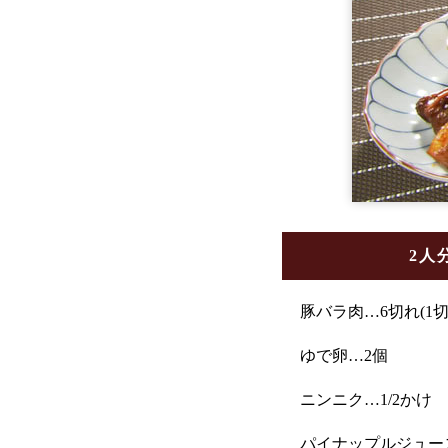
2人
豚バラ肉…6切れ(1切れ
ゆで卵…2個
ニンニク…1/2かけ
パイナップルジュース…