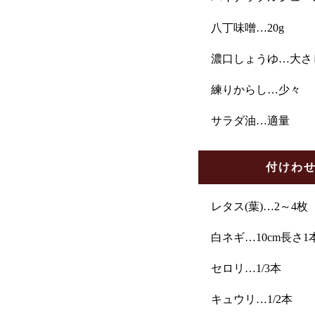
八丁味噌…20g
濃口しょうゆ…大さ
練りからし…少々
サラダ油…適量
付けわ
レタス(葉)…2～4枚
白ネギ…10cm長さ1
セロリ…1/3本
キュウリ…1/2本