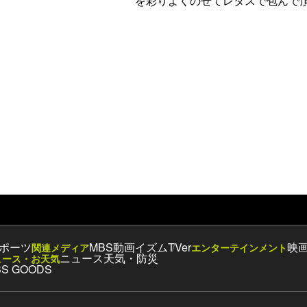
を彩りよくのせてレタスで包んで
ポーツ
MBS動画イズム
TVer
映
関連メディア
エンターテインメント
ニュース
天気・防災
ュース・お天気
S GOODS