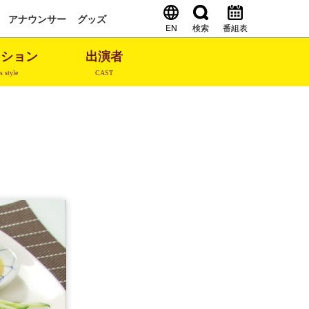
アナウンサー
グッズ
EN
検索
番組表
ッション
出演者
s style
CAST