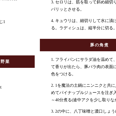
3. セロリは、筋を取って斜め細切
パリッとさせる。
4. キュウリは、細切りして水に漬
じ1
る。ラディシュは、縦半分に切る
豚の角煮
1. フライパンにサラダ油を温めて
せ野菜
て香りが出たら、豚バラ肉の表面
色をつける。
2. 1を魔法の土鍋にニンニクと共
本
めてパイナップルジュースを注ぎ入
～40分煮る(途中アクを少し取りな
3. 2の中に、八丁味噌と濃口しょ