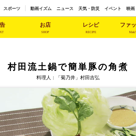
スポーツ
動画イズム
ニュース
天気・防災
イベント
映画
告
お店
レシピ
ファ
XT
SHOP
RECIPE
Maki'
村田流土鍋で簡単豚の角煮
料理人：「菊乃井」村田吉弘