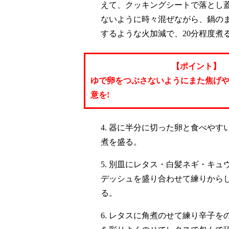
えて、クッキングシートで落とし
ないように時々混ぜながら、鍋の
するような火加減で、20分程度煮
【ポイント】
ゆで卵をつぶさないようにまた焦げ
意を!
4. 器に半分に切った卵と食べやす
煮を盛る。
5. 別皿にレタス・白髪ネギ・キュ
デッシュを盛り合わせて練りから
る。
6. レタスに角煮のせて練り辛子を