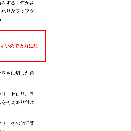
蓋をする。焦がさ
まわりがフツフツ
る。
やすいので火力に注
い厚さに切った角
ウリ・セロリ、ラ
しをそえ盛り付け
のせ、その他野菜