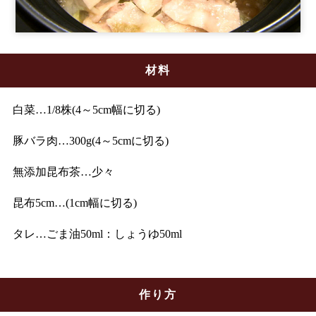
材料
白菜…1/8株(4～5cm幅に切る)
豚バラ肉…300g(4～5cmに切る)
無添加昆布茶…少々
昆布5cm…(1cm幅に切る)
タレ…ごま油50ml：しょうゆ50ml
作り方