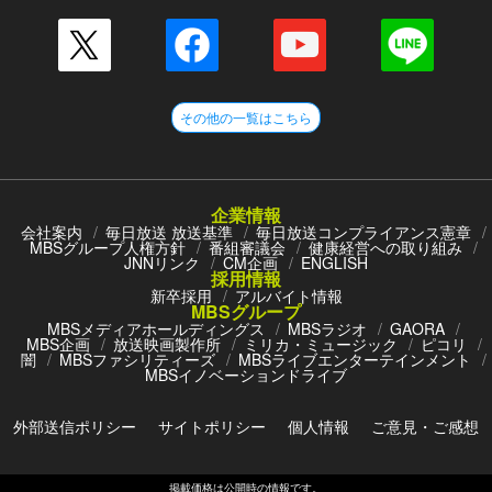
その他の一覧はこちら
企業情報
会社案内
毎日放送 放送基準
毎日放送コンプライアンス憲章
MBSグループ人権方針
番組審議会
健康経営への取り組み
JNNリンク
CM企画
ENGLISH
採用情報
新卒採用
アルバイト情報
MBSグループ
MBSメディアホールディングス
MBSラジオ
GAORA
MBS企画
放送映画製作所
ミリカ・ミュージック
ピコリ
闇
MBSファシリティーズ
MBSライブエンターテインメント
MBSイノベーションドライブ
外部送信ポリシー
サイトポリシー
個人情報
ご意見・ご感想
掲載価格は公開時の情報です。