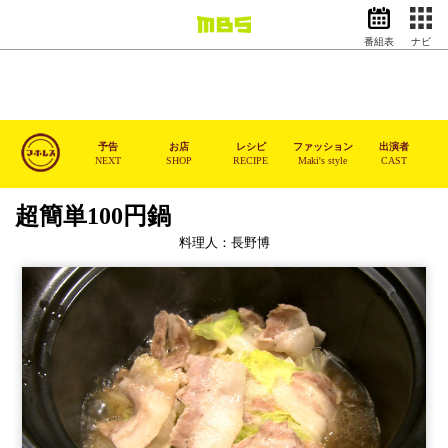
番組表
ナビ
情報・報道
バラエティ
ドラマ
アニメ
予告
お店
レシピ
ファッション
出演者
NEXT
SHOP
RECIPE
Maki's style
CAST
スポーツ
超簡単100円鍋
動画イズム
ニュース
料理人：長野博
天気・防災
イベント
映画
アナウンサー
グッズ